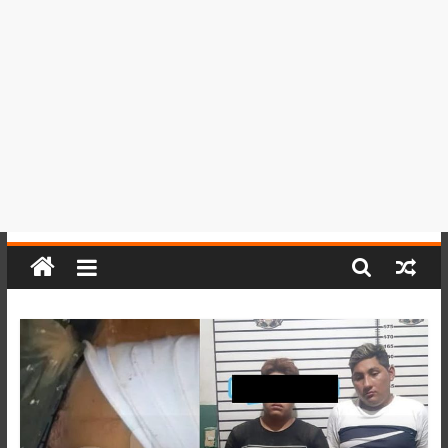
del
Perú,
Mundo
,
Ucayali,
San
Martín
y
Loreto