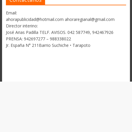
Email:
ahorapublicidad@hotmail.com ahoraregianal@gmail.com
Director interino:
José Arias Padilla TELF. AVISOS. 042 587749, 942467926
PRENSA: 942697277 – 988338022
Jr. España N° 211Barrio Suchiche • Tarapoto