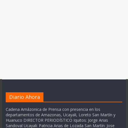
Diario Ahora
Cadena Amázonica de Prensa con presencia en los
departamentos de Amazonas, Ucayali, Loreto San Martín y
Huanuco DIRECTOR PERIODÍSTICO Iquitos: Jorge Arias
Sandoval Ucayali: Patricia Arias de Lozada San Martín: Jose