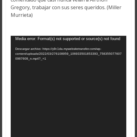
Gregory, trabajar con sus seres queridos. (Miller
Murrieta)
Reproductor
Media error: Format(s) not supported or source(s) not found
de
Descargar archivo: https://y9r.1da.mywebsitetransfer.com/wp-
vídeo
content/uploads/2022/03/276108959_106933501853393_758355077607
0987608_n.mp4?_=1