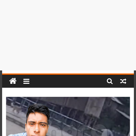
del
Perú,
Mundo
,
Ucayali,
San
Martín
y
Loreto