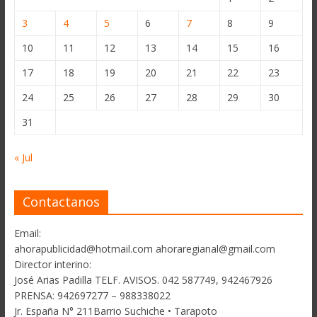
3
4
5
6
7
8
9
10
11
12
13
14
15
16
17
18
19
20
21
22
23
24
25
26
27
28
29
30
31
« Jul
Contactanos
Email:
ahorapublicidad@hotmail.com ahoraregianal@gmail.com
Director interino:
José Arias Padilla TELF. AVISOS. 042 587749, 942467926
PRENSA: 942697277 – 988338022
Jr. España N° 211Barrio Suchiche • Tarapoto