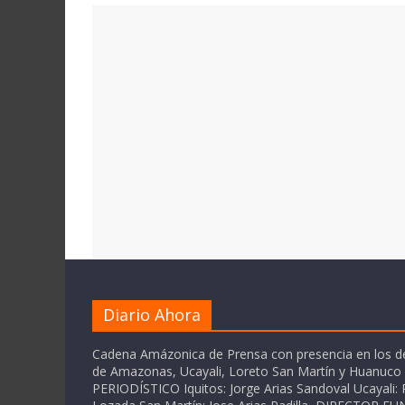
Diario Ahora
Cadena Amázonica de Prensa con presencia en los 
de Amazonas, Ucayali, Loreto San Martín y Huanuc
PERIODÍSTICO Iquitos: Jorge Arias Sandoval Ucayali: P