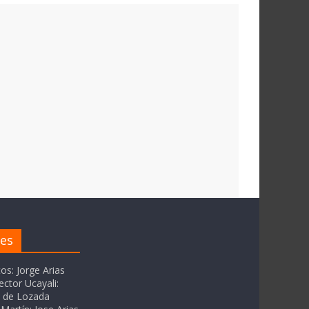
res
tos: Jorge Arias
ector Ucayali:
as de Lozada