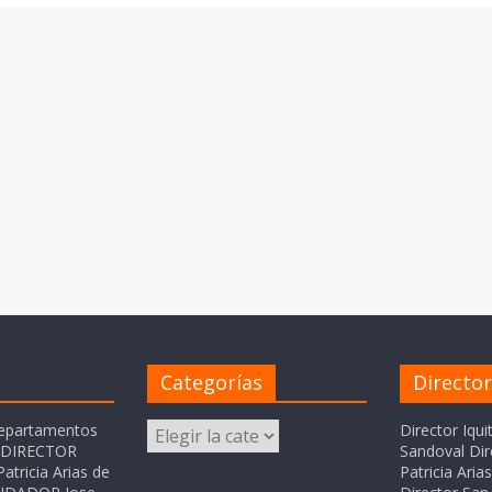
Categorías
Directo
Categorías
departamentos
Director Iqui
o DIRECTOR
Sandoval Dir
atricia Arias de
Patricia Ari