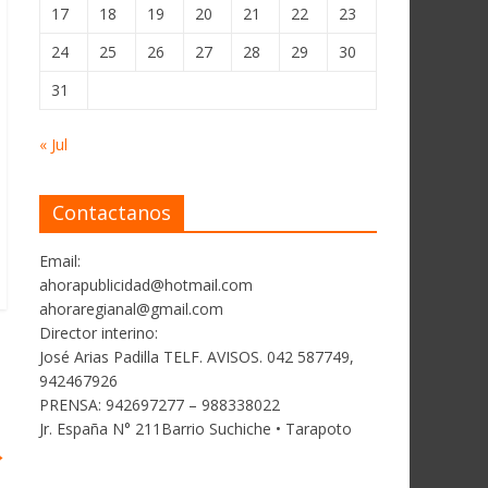
17
18
19
20
21
22
23
24
25
26
27
28
29
30
31
« Jul
Contactanos
Email:
ahorapublicidad@hotmail.com
ahoraregianal@gmail.com
Director interino:
José Arias Padilla TELF. AVISOS. 042 587749,
942467926
PRENSA: 942697277 – 988338022
Jr. España N° 211Barrio Suchiche • Tarapoto
→