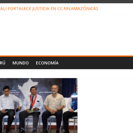
ALI FORTALECE JUSTICIA EN CC.NN.AMAZÓNICAS
LOJ INVISIBLE” BAJO TIERRA QUE CONTROLA TODA LA VIDA EN EL
ALIAGA NO EXPLICA RENUNCIA DE LUIS RUBIO
ES EL ÚLTIMO DÍA PARA PAGOS DE RECIBOS
TAHUANIA IRREGULARIDADES EN COMPRA COMBUSTIBLE
ERÚ
MUNDO
ECONOMÍA