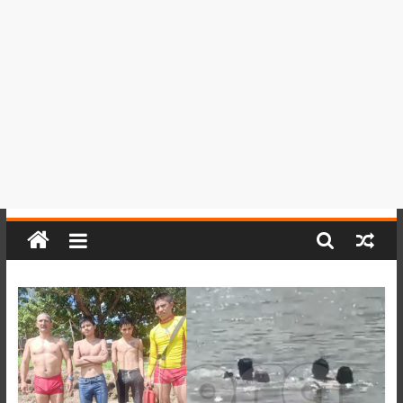
del
Perú,
Mundo
,
Ucayali,
San
Martín
y
Loreto