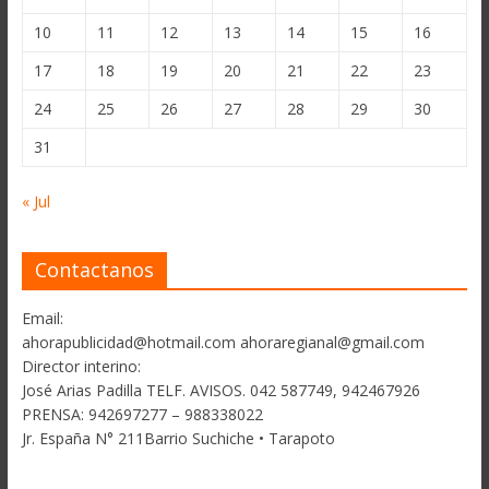
10
11
12
13
14
15
16
17
18
19
20
21
22
23
24
25
26
27
28
29
30
31
« Jul
Contactanos
Email:
ahorapublicidad@hotmail.com ahoraregianal@gmail.com
Director interino:
José Arias Padilla TELF. AVISOS. 042 587749, 942467926
PRENSA: 942697277 – 988338022
Jr. España N° 211Barrio Suchiche • Tarapoto