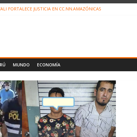
ALI FORTALECE JUSTICIA EN CC.NN.AMAZÓNICAS
LOJ INVISIBLE” BAJO TIERRA QUE CONTROLA TODA LA VIDA EN EL
ALIAGA NO EXPLICA RENUNCIA DE LUIS RUBIO
ES EL ÚLTIMO DÍA PARA PAGOS DE RECIBOS
TAHUANIA IRREGULARIDADES EN COMPRA COMBUSTIBLE
ERÚ
MUNDO
ECONOMÍA