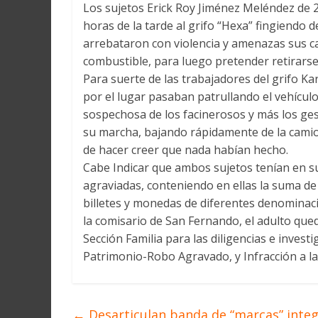
Los sujetos Erick Roy Jiménez Meléndez de 29
horas de la tarde al grifo “Hexa” fingiendo de
arrebataron con violencia y amenazas sus c
combustible, para luego pretender retirars
Para suerte de las trabajadores del grifo Ka
por el lugar pasaban patrullando el vehículo
sospechosa de los facinerosos y más los gest
su marcha, bajando rápidamente de la camion
de hacer creer que nada habían hecho.
Cabe Indicar que ambos sujetos tenían en s
agraviadas, conteniendo en ellas la suma de 
billetes y monedas de diferentes denominaci
la comisario de San Fernando, el adulto qued
Sección Familia para las diligencias e invest
Patrimonio-Robo Agravado, y Infracción a la
←
Desarticulan banda de “marcas” inte