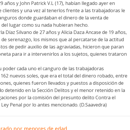
 años y John Patrick V.L (17), habían llegado ayer en
 clientes y una vez al tenerlos frente a las trabajadoras le
anguros donde guardaban el dinero de la venta de
e del lugar como su nada hubieran hecho.
rla Díaz Silvano de 27 años y Alicia Daza Ancase de 19 años,
 de serenazgo, los mismos que al percatarse de la actitud
os de pedir auxilio de las agraviadas, hicieron que paran
eta para ir a intervenirlos a los sujetos, quienes trataron
u poder cada uno el canguro de las trabajadoras
162 nuevos soles, que era el total del dinero robado, entre
ones, quienes fueron llevados y puestos a disposición de
o detenido en la Sección Delitos y el menor retenido en la
igaciones por la comisión del presunto delito Contra el
 Ley Penal por lo antes mencionado. (D.Saavedra)
grado por menores de edad