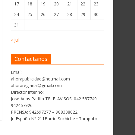
17
18
19
20
21
22
23
24
25
26
27
28
29
30
31
« Jul
Contactanos
Email:
ahorapublicidad@hotmail.com
ahoraregianal@gmail.com
Director interino:
José Arias Padilla TELF. AVISOS. 042 587749,
942467926
PRENSA: 942697277 – 988338022
Jr. España N° 211Barrio Suchiche • Tarapoto