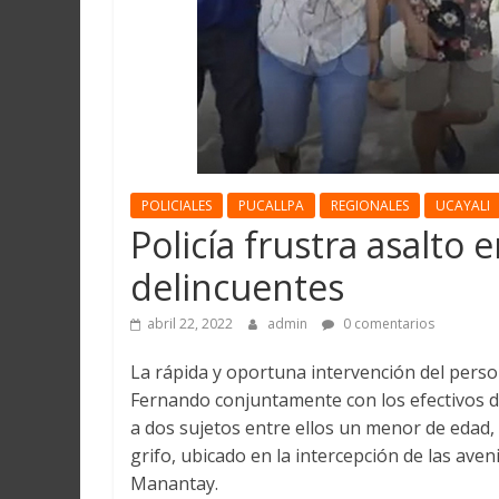
Martín
y
Loreto
POLICIALES
PUCALLPA
REGIONALES
UCAYALI
Policía frustra asalto 
delincuentes
abril 22, 2022
admin
0 comentarios
La rápida y oportuna intervención del person
Fernando conjuntamente con los efectivos d
a dos sujetos entre ellos un menor de edad
grifo, ubicado en la intercepción de las aven
Manantay.