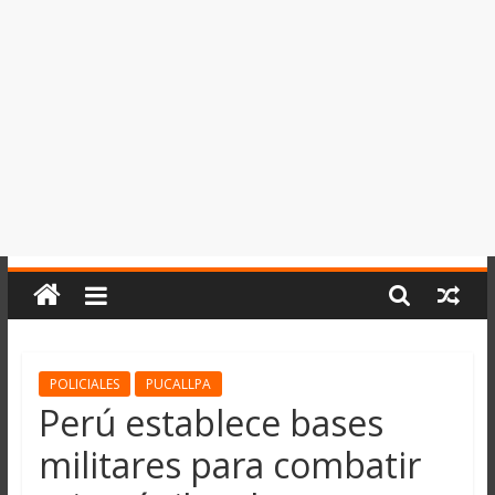
del
Perú,
Mundo
,
Ucayali,
San
Martín
y
Loreto
POLICIALES
PUCALLPA
Perú establece bases
militares para combatir