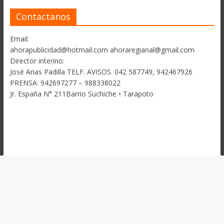
Contactanos
Email:
ahorapublicidad@hotmail.com ahoraregianal@gmail.com
Director interino:
José Arias Padilla TELF. AVISOS. 042 587749, 942467926
PRENSA: 942697277 – 988338022
Jr. España N° 211Barrio Suchiche • Tarapoto