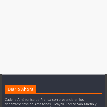
Diario Ahora
Cadena Amázonica de Prensa con presencia en los
departamentos de Amazonas, Ucayali, Loreto San Martín y