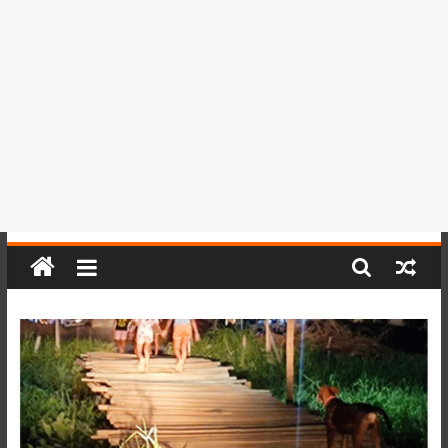
del
Perú,
Mundo
,
Ucayali,
San
Martín
y
Loreto