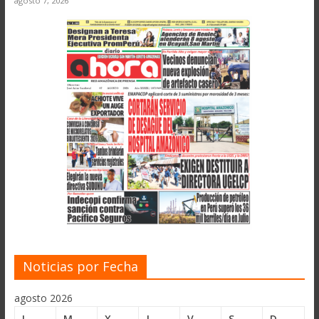
agosto 7, 2026
Noticias por Fecha
agosto 2026
L
M
X
J
V
S
D