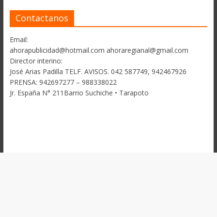
Contactanos
Email:
ahorapublicidad@hotmail.com ahoraregianal@gmail.com
Director interino:
José Arias Padilla TELF. AVISOS. 042 587749, 942467926
PRENSA: 942697277 – 988338022
Jr. España N° 211Barrio Suchiche • Tarapoto