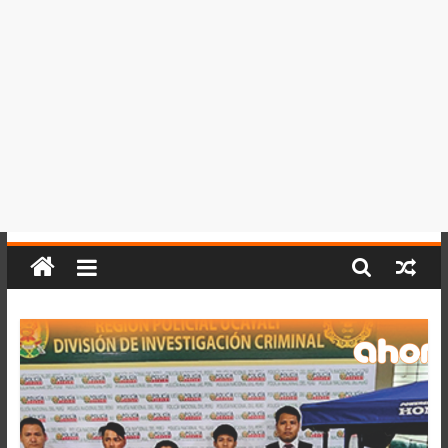
del
Perú,
Mundo
,
Ucayali,
San
Martín
y
Loreto