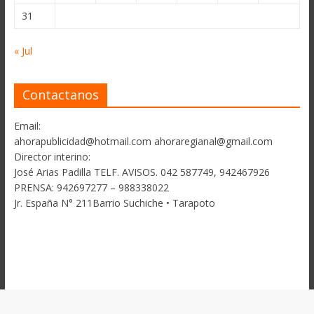
31
« Jul
Contactanos
Email:
ahorapublicidad@hotmail.com ahoraregianal@gmail.com
Director interino:
José Arias Padilla TELF. AVISOS. 042 587749, 942467926
PRENSA: 942697277 – 988338022
Jr. España N° 211Barrio Suchiche • Tarapoto