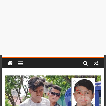
del
Perú,
Mundo
,
Ucayali,
San
Martín
y
Loreto