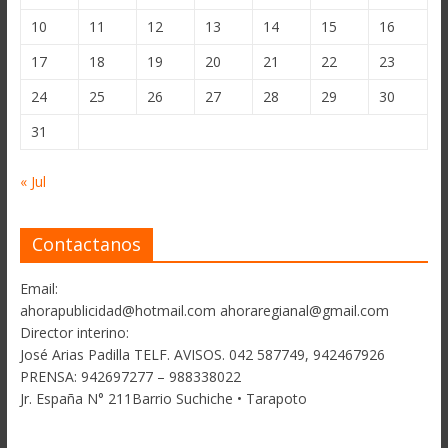
10
11
12
13
14
15
16
17
18
19
20
21
22
23
24
25
26
27
28
29
30
31
« Jul
Contactanos
Email:
ahorapublicidad@hotmail.com ahoraregianal@gmail.com
Director interino:
José Arias Padilla TELF. AVISOS. 042 587749, 942467926
PRENSA: 942697277 – 988338022
Jr. España N° 211Barrio Suchiche • Tarapoto