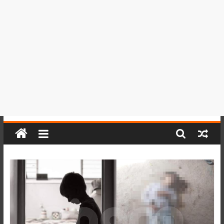
del
Perú,
Mundo
,
Ucayali,
San
Martín
y
Loreto