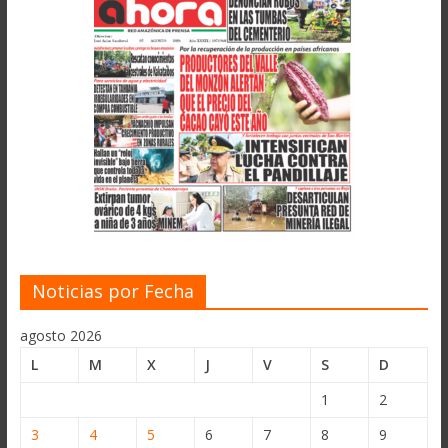
Noticias por Fecha
agosto 2026
L
M
X
J
V
S
D
1
2
3
4
5
6
7
8
9