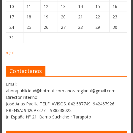
10
11
12
13
14
15
16
17
18
19
20
21
22
23
24
25
26
27
28
29
30
31
« Jul
Contactanos
Email:
ahorapublicidad@hotmail.com ahoraregianal@gmail.com
Director interino:
José Arias Padilla TELF. AVISOS. 042 587749, 942467926
PRENSA: 942697277 – 988338022
Jr. España N° 211Barrio Suchiche • Tarapoto