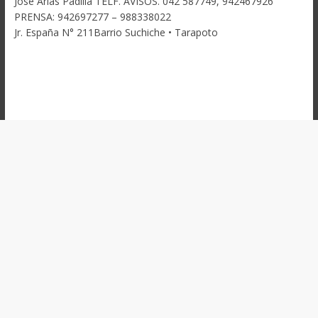
José Arias Padilla TELF. AVISOS. 042 587749, 942467926
PRENSA: 942697277 – 988338022
Jr. España N° 211Barrio Suchiche • Tarapoto