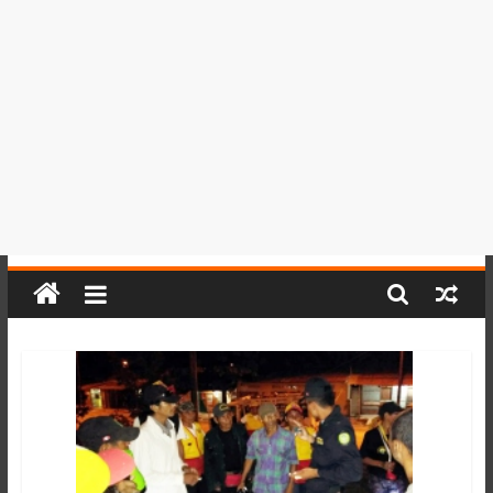
del
Perú,
Mundo
,
Ucayali,
San
Martín
y
Loreto