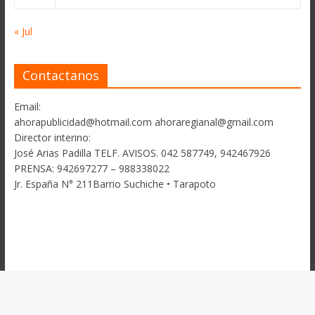
« Jul
Contactanos
Email:
ahorapublicidad@hotmail.com ahoraregianal@gmail.com
Director interino:
José Arias Padilla TELF. AVISOS. 042 587749, 942467926
PRENSA: 942697277 – 988338022
Jr. España N° 211Barrio Suchiche • Tarapoto