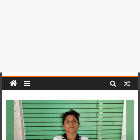
del
Perú,
Mundo
,
Ucayali,
San
Martín
y
Loreto