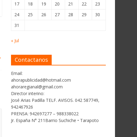
17
18
19
20
21
22
23
24
25
26
27
28
29
30
31
« Jul
→
Contactanos
Email:
ahorapublicidad@hotmail.com
ahoraregianal@gmail.com
Director interino:
José Arias Padilla TELF. AVISOS. 042 587749,
942467926
PRENSA: 942697277 – 988338022
Jr. España N° 211Barrio Suchiche • Tarapoto