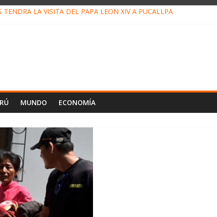
TENDRÁ LA VISITA DEL PAPA LEÓN XIV A PUCALLPA
 CONCURSO DE MICRORELATOS BIBLIOTECUENTO 2026
 NUEVA DIRECTIVA SUDUNU
MPACTO DE ECONOMÍAS ILEGALES CONTRA PPII DE UCAYALI
DE PETRÓLEO EN PERÚ SUPERÓ LOS 36 MIL BARRILES/DÍA EN JU
ERÚ
MUNDO
ECONOMÍA