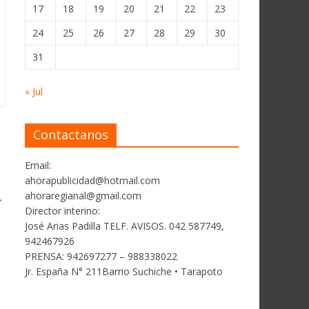
17
18
19
20
21
22
23
24
25
26
27
28
29
30
31
« Jul
Contactanos
Email:
ahorapublicidad@hotmail.com
→
ahoraregianal@gmail.com
Director interino:
José Arias Padilla TELF. AVISOS. 042 587749,
942467926
PRENSA: 942697277 – 988338022
Jr. España N° 211Barrio Suchiche • Tarapoto