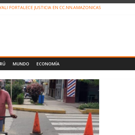
ALI FORTALECE JUSTICIA EN CC.NN.AMAZÓNICAS
LOJ INVISIBLE” BAJO TIERRA QUE CONTROLA TODA LA VIDA EN E
ALIAGA NO EXPLICA RENUNCIA DE LUIS RUBIO
ES EL ÚLTIMO DÍA PARA PAGOS DE RECIBOS
TAHUANIA IRREGULARIDADES EN COMPRA COMBUSTIBLE
ERÚ
MUNDO
ECONOMÍA