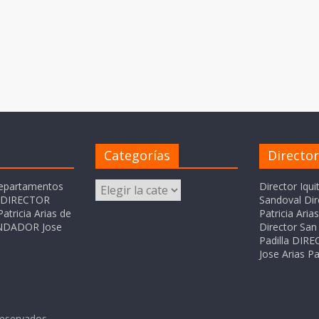
Categorías
Directo
Categorías
departamentos
Director Iqui
o DIRECTOR
Sandoval Dir
atricia Arias de
Patricia Ari
FUNDADOR Jose
Director San 
Padilla DI
Jose Arias Pa
reservados.