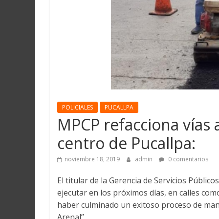
Martín
y
Loreto
POLICIALES
PUCALLPA
MPCP refacciona vías 
centro de Pucallpa:
noviembre 18, 2019
admin
0 comentarios
El titular de la Gerencia de Servicios Públic
ejecutar en los próximos días, en calles co
haber culminado un exitoso proceso de mant
Arenal”.