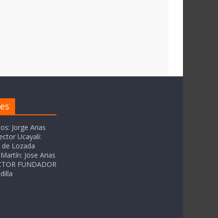
res
tos: Jorge Arias
ector Ucayali:
as de Lozada
Martín: Jose Arias
RECTOR FUNDADOR
dilla