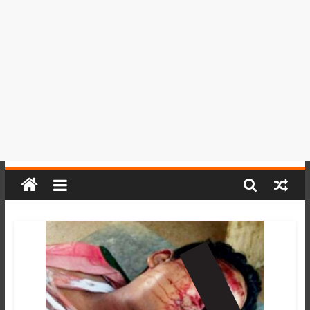
del
Perú,
Mundo
,
Ucayali,
San
Martín
y
Loreto