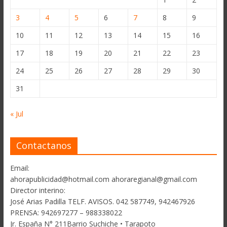
3
4
5
6
7
8
9
10
11
12
13
14
15
16
17
18
19
20
21
22
23
24
25
26
27
28
29
30
31
« Jul
Contactanos
Email:
ahorapublicidad@hotmail.com ahoraregianal@gmail.com
Director interino:
José Arias Padilla TELF. AVISOS. 042 587749, 942467926
PRENSA: 942697277 – 988338022
Jr. España N° 211Barrio Suchiche • Tarapoto