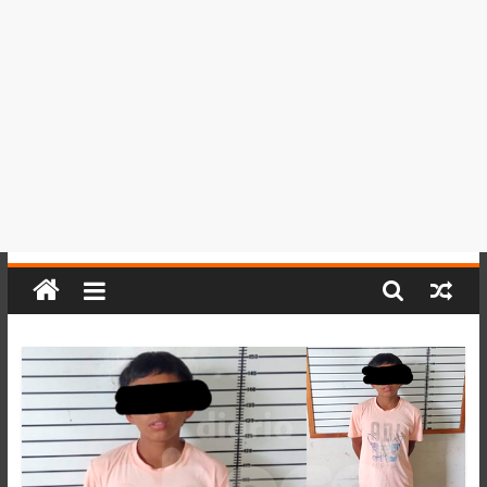
del
Perú,
Mundo
,
Ucayali,
San
Martín
y
Loreto