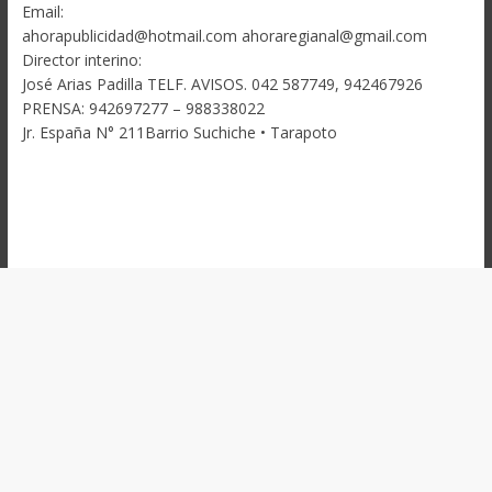
Email:
ahorapublicidad@hotmail.com ahoraregianal@gmail.com
Director interino:
José Arias Padilla TELF. AVISOS. 042 587749, 942467926
PRENSA: 942697277 – 988338022
Jr. España N° 211Barrio Suchiche • Tarapoto