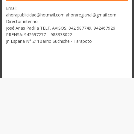
Email:
ahorapublicidad@hotmail.com ahoraregianal@gmail.com
Director interino:
José Arias Padilla TELF. AVISOS. 042 587749, 942467926
PRENSA: 942697277 – 988338022
Jr. España N° 211Barrio Suchiche • Tarapoto