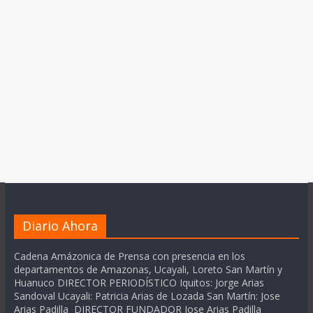
Diario Ahora
Cadena Amázonica de Prensa con presencia en los
departamentos de Amazonas, Ucayali, Loreto San Martín y
Huanuco DIRECTOR PERIODÍSTICO Iquitos: Jorge Arias
Sandoval Ucayali: Patricia Arias de Lozada San Martín: Jose
Arias Padilla DIRECTOR FUNDADOR Jose Arias Padilla