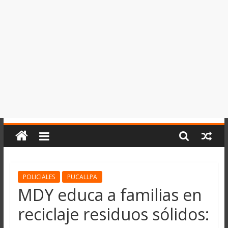
del
Perú,
Mundo
,
Ucayali,
San
Martín
y
Loreto
POLICIALES
PUCALLPA
MDY educa a familias en
reciclaje residuos sólidos: