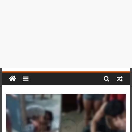
del
Perú,
Mundo
,
Ucayali,
San
Martín
y
Loreto