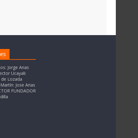
res
tos: Jorge Arias
ector Ucayali:
as de Lozada
Martín: Jose Arias
RECTOR FUNDADOR
dilla