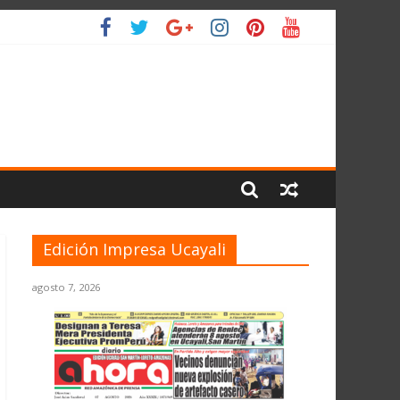
IO
Edición Impresa Ucayali
agosto 7, 2026