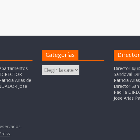
Categorías
Directo
Categorías
departamentos
Director Iqui
o DIRECTOR
Sandoval Dir
atricia Arias de
Patricia Ari
FUNDADOR Jose
Director San 
Padilla DI
Jose Arias Pa
reservados.
Press
.