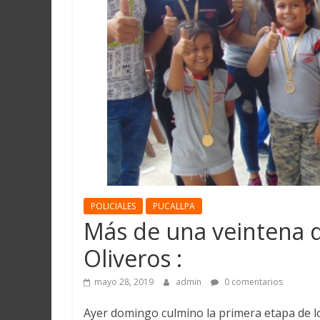
Martín
y
Loreto
POLICIALES
PUCALLPA
Más de una veintena d
Oliveros :
mayo 28, 2019
admin
0 comentarios
Ayer domingo culmino la primera etapa de lo