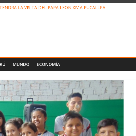
ENDRÁ LA VISITA DEL PAPA LEÓN XIV A PUCALLPA
CONCURSO DE MICRORELATOS BIBLIOTECUENTO 2026
NUEVA DIRECTIVA SUDUNU
PACTO DE ECONOMÍAS ILEGALES CONTRA PPII DE UCAYALI
E PETRÓLEO EN PERÚ SUPERÓ LOS 36 MIL BARRILES/DÍA EN JUL
ERÚ
MUNDO
ECONOMÍA