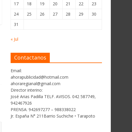
17
18
19
20
21
22
23
24
25
26
27
28
29
30
31
« Jul
Contactanos
Email:
ahorapublicidad@hotmail.com
ahoraregianal@gmail.com
Director interino:
José Arias Padilla TELF. AVISOS. 042 587749,
942467926
PRENSA: 942697277 – 988338022
Jr. España N° 211Barrio Suchiche • Tarapoto