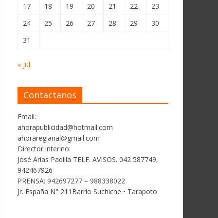
17
18
19
20
21
22
23
24
25
26
27
28
29
30
31
« Jul
Contactanos
Email:
ahorapublicidad@hotmail.com
ahoraregianal@gmail.com
Director interino:
José Arias Padilla TELF. AVISOS. 042 587749,
942467926
PRENSA: 942697277 – 988338022
Jr. España N° 211Barrio Suchiche • Tarapoto