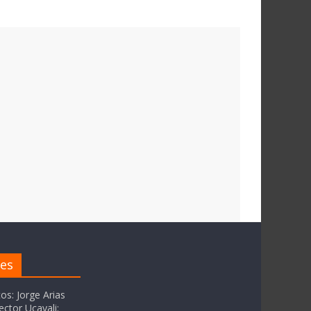
res
tos: Jorge Arias
ector Ucayali: