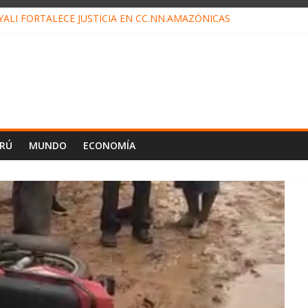
ALI FORTALECE JUSTICIA EN CC.NN.AMAZÓNICAS
LOJ INVISIBLE” BAJO TIERRA QUE CONTROLA TODA LA VIDA EN E
ALIAGA NO EXPLICA RENUNCIA DE LUIS RUBIO
ES EL ÚLTIMO DÍA PARA PAGOS DE RECIBOS
TAHUANIA IRREGULARIDADES EN COMPRA COMBUSTIBLE
ERÚ
MUNDO
ECONOMÍA