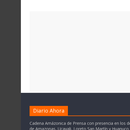
Diario Ahora
Cadena Amázonica de Prensa con presencia en los 
de Amazonas, Ucayali, Loreto San Martín y Huanuc