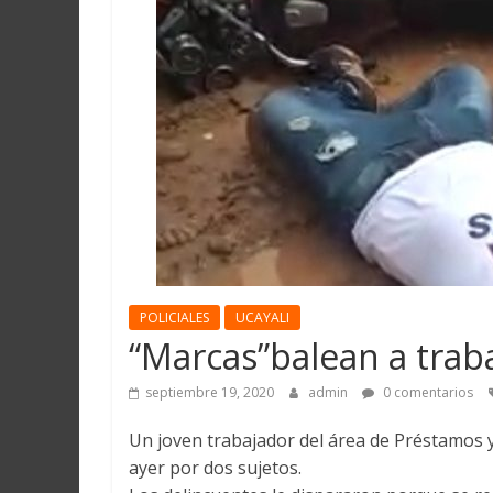
Martín
y
Loreto
POLICIALES
UCAYALI
“Marcas”balean a trab
septiembre 19, 2020
admin
0 comentarios
Un joven trabajador del área de Préstamos y
ayer por dos sujetos.