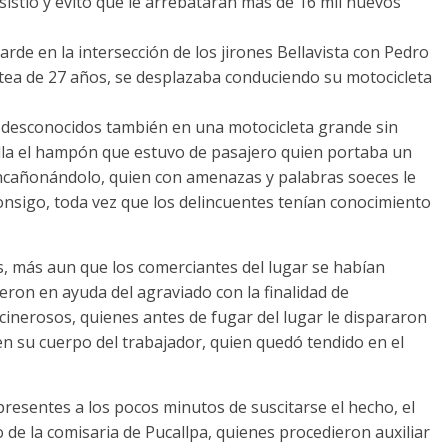
sistió y evitó que le arrebataran más de 16 mil nuevos
arde en la intersección de los jirones Bellavista con Pedro
atea de 27 años, se desplazaba conduciendo su motocicleta
 desconocidos también en una motocicleta grande sin
 ella el hampón que estuvo de pasajero quien portaba un
ncañonándolo, quien con amenazas y palabras soeces le
consigo, toda vez que los delincuentes tenían conocimiento
os, más aun que los comerciantes del lugar se habían
ieron en ayuda del agraviado con la finalidad de
cinerosos, quienes antes de fugar del lugar le dispararon
en su cuerpo del trabajador, quien quedó tendido en el
presentes a los pocos minutos de suscitarse el hecho, el
 de la comisaria de Pucallpa, quienes procedieron auxiliar