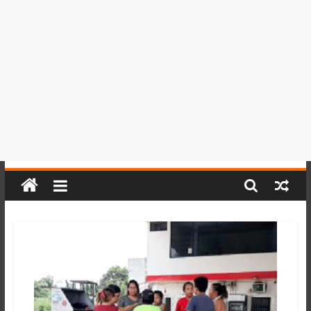
del
Perú,
Mundo
,
Ucayali,
San
Martín
y
Loreto