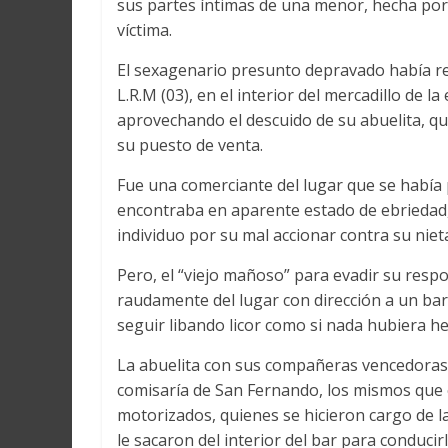
sus partes íntimas de una menor, hecha por 
Martín
y
víctima.
Loreto
El sexagenario presunto depravado había rea
L.R.M (03), en el interior del mercadillo de l
aprovechando el descuido de su abuelita, qu
su puesto de venta.
Fue una comerciante del lugar que se había p
encontraba en aparente estado de ebriedad, 
individuo por su mal accionar contra su niet
Pero, el “viejo mañoso” para evadir su respo
raudamente del lugar con dirección a un bar q
seguir libando licor como si nada hubiera h
La abuelita con sus compañeras vencedoras 
comisaría de San Fernando, los mismos que en
motorizados, quienes se hicieron cargo de l
le sacaron del interior del bar para conducir