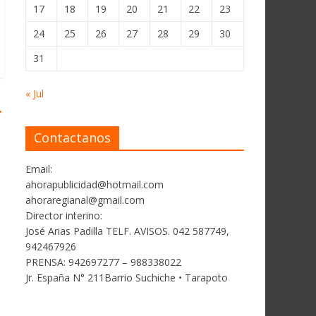
17
18
19
20
21
22
23
24
25
26
27
28
29
30
31
« Jul
→
Contactanos
Email:
ahorapublicidad@hotmail.com
ahoraregianal@gmail.com
Director interino:
José Arias Padilla TELF. AVISOS. 042 587749,
942467926
PRENSA: 942697277 – 988338022
Jr. España N° 211Barrio Suchiche • Tarapoto