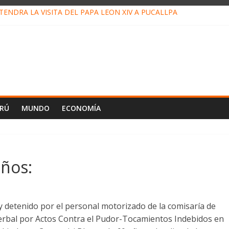
ENDRÁ LA VISITA DEL PAPA LEÓN XIV A PUCALLPA
CONCURSO DE MICRORELATOS BIBLIOTECUENTO 2026
NUEVA DIRECTIVA SUDUNU
PACTO DE ECONOMÍAS ILEGALES CONTRA PPII DE UCAYALI
E PETRÓLEO EN PERÚ SUPERÓ LOS 36 MIL BARRILES/DÍA EN JUL
ERÚ
MUNDO
ECONOMÍA
ños:
 y detenido por el personal motorizado de la comisaría de
verbal por Actos Contra el Pudor-Tocamientos Indebidos en