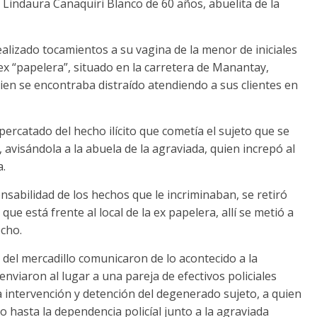
Lindaura Canaquiri Blanco de 60 años, abuelita de la
lizado tocamientos a su vagina de la menor de iniciales
a ex “papelera”, situado en la carretera de Manantay,
ien se encontraba distraído atendiendo a sus clientes en
ercatado del hecho ilícito que cometía el sujeto que se
avisándola a la abuela de la agraviada, quien increpó al
a.
nsabilidad de los hechos que le incriminaban, se retiró
ue está frente al local de la ex papelera, allí se metió a
echo.
del mercadillo comunicaron de lo acontecido a la
viaron al lugar a una pareja de efectivos policiales
a intervención y detención del degenerado sujeto, a quien
lo hasta la dependencia policíal junto a la agraviada