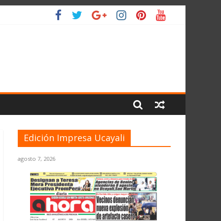
IO
Edición Impresa Ucayali
agosto 7, 2026