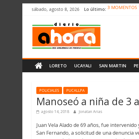
олимп казино
Saltar
sábado, agosto 8, 2026
Lo último:
3 MOMENTOS T
al
CONVOCAN A 
contenido
Diario
ELEGIRÁN LA 
DENUNCIAN IM
PRODUCCIÓN D
Ahora
Cadena
LORETO
UCAYALI
SAN MARTIN
P
Amazónica
de
Prensa
Noticias
POLICIALES
PUCALLPA
del
Manoseó a niña de 3 a
Perú,
Mundo
agosto 14, 2018
Jonatan Arias
,
Juan Vela Alado de 69 años, fue intervenido
Ucayali,
San Fernando, a solicitud de una denuncia 
San