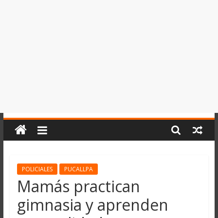
del
Perú,
Mundo
,
Ucayali,
San
Martín
y
Loreto
POLICIALES
PUCALLPA
Mamás practican
gimnasia y aprenden