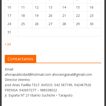
10
11
12
13
14
15
16
17
18
19
20
21
22
23
24
25
26
27
28
29
30
31
« Jul
Contactanos
Email:
ahorapublicidad@hotmail.com ahoraregianal@gmail.com
Director interino:
José Arias Padilla TELF. AVISOS. 042 587749, 942467926
PRENSA: 942697277 – 988338022
Jr. España N° 211Barrio Suchiche • Tarapoto