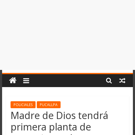
del
Perú,
Mundo
,
Ucayali,
San
Martín
y
Loreto
POLICIALES
PUCALLPA
Madre de Dios tendrá
primera planta de