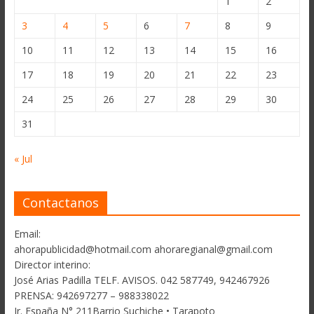
1
2
3
4
5
6
7
8
9
10
11
12
13
14
15
16
17
18
19
20
21
22
23
24
25
26
27
28
29
30
31
« Jul
Contactanos
Email:
ahorapublicidad@hotmail.com ahoraregianal@gmail.com
Director interino:
José Arias Padilla TELF. AVISOS. 042 587749, 942467926
PRENSA: 942697277 – 988338022
Jr. España N° 211Barrio Suchiche • Tarapoto