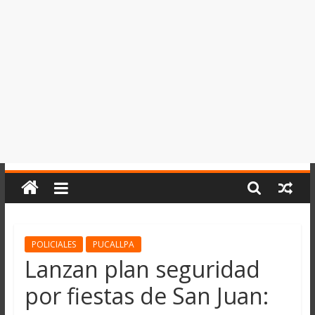
del
Perú,
Mundo
,
Ucayali,
San
Martín
y
Loreto
POLICIALES
PUCALLPA
Lanzan plan seguridad
por fiestas de San Juan: