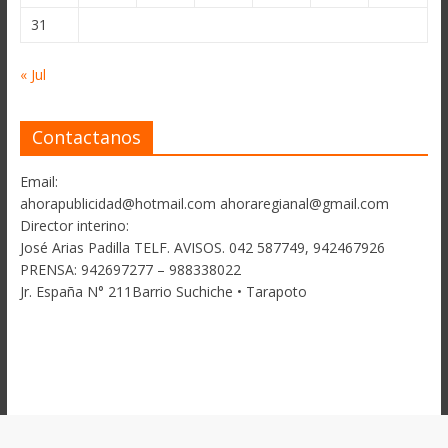
31
« Jul
Contactanos
Email:
ahorapublicidad@hotmail.com ahoraregianal@gmail.com
Director interino:
José Arias Padilla TELF. AVISOS. 042 587749, 942467926
PRENSA: 942697277 – 988338022
Jr. España N° 211Barrio Suchiche • Tarapoto