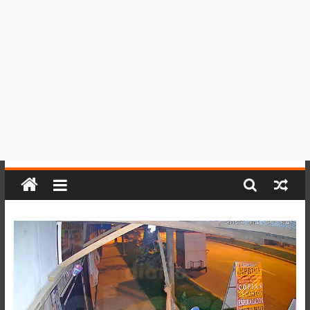
del
Perú,
Mundo
,
Ucayali,
San
Martín
y
Loreto