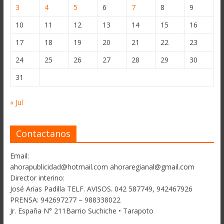
3
4
5
6
7
8
9
10
11
12
13
14
15
16
17
18
19
20
21
22
23
24
25
26
27
28
29
30
31
« Jul
Contactanos
Email:
ahorapublicidad@hotmail.com ahoraregianal@gmail.com
Director interino:
José Arias Padilla TELF. AVISOS. 042 587749, 942467926
PRENSA: 942697277 – 988338022
Jr. España N° 211Barrio Suchiche • Tarapoto