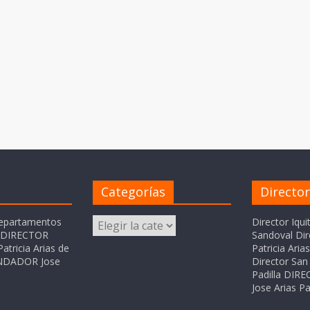
Categorías
Directo
Categorías
departamentos
Director Iqui
o DIRECTOR
Sandoval Dir
atricia Arias de
Patricia Ari
FUNDADOR Jose
Director San 
Padilla DI
Jose Arias Pa