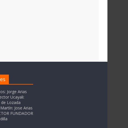
res
tos: Jorge Arias
ector Ucayali:
as de Lozada
Martín: Jose Arias
RECTOR FUNDADOR
dilla