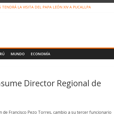
TENDRÁ LA VISITA DEL PAPA LEÓN XIV A PUCALLPA
 CONCURSO DE MICRORELATOS BIBLIOTECUENTO 2026
 NUEVA DIRECTIVA SUDUNU
MPACTO DE ECONOMÍAS ILEGALES CONTRA PPII DE UCAYALI
DE PETRÓLEO EN PERÚ SUPERÓ LOS 36 MIL BARRILES/DÍA EN JU
ERÚ
MUNDO
ECONOMÍA
 asume Director Regional de
n de Francisco Pezo Torres, cambio a su tercer funcionario