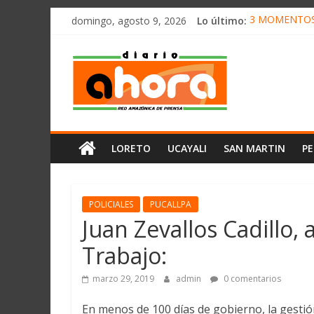
олимп казино
Saltar
domingo, agosto 9, 2026
Lo último:
3 MOMENTOS 
al
CONVOCAN A
contenido
Diario
ELEGIRÁN LA
DENUNCIAN I
PRODUCCIÓN 
Ahora
Cadena
LORETO
UCAYALI
SAN MARTIN
P
Amazónica
de
Prensa
Noticias
POLICIALES
PUCALLPA
del
Juan Zevallos Cadillo,
Perú,
Trabajo:
Mundo
,
marzo 29, 2019
admin
0 comentarios
Ucayali,
San
En menos de 100 días de gobierno, la gestió