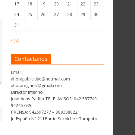
17
18
19
20
21
22
23
24
25
26
27
28
29
30
31
« Jul
Contactanos
Email:
ahorapublicidad@hotmail.com
ahoraregianal@gmail.com
Director interino:
José Arias Padilla TELF. AVISOS. 042 587749,
942467926
PRENSA: 942697277 – 988338022
Jr. España N° 211Barrio Suchiche • Tarapoto