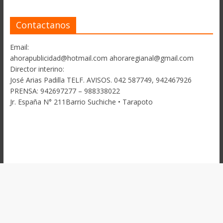
Contactanos
Email:
ahorapublicidad@hotmail.com ahoraregianal@gmail.com
Director interino:
José Arias Padilla TELF. AVISOS. 042 587749, 942467926
PRENSA: 942697277 – 988338022
Jr. España N° 211Barrio Suchiche • Tarapoto