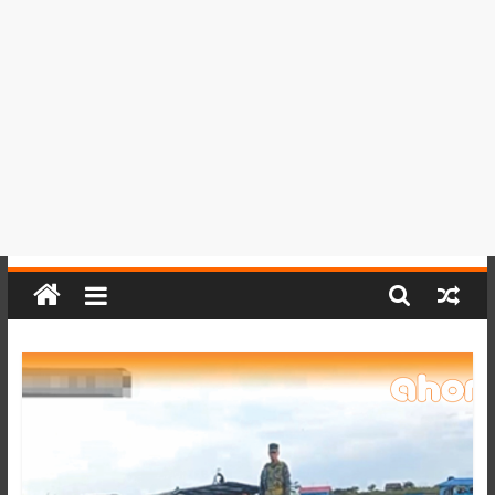
del
Perú,
Mundo
,
Ucayali,
San
Martín
y
Loreto