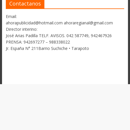
Contactanos
Email:
ahorapublicidad@hotmail.com ahoraregianal@gmail.com
Director interino:
José Arias Padilla TELF. AVISOS. 042 587749, 942467926
PRENSA: 942697277 – 988338022
Jr. España N° 211Barrio Suchiche • Tarapoto