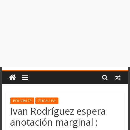
del
Perú,
Mundo
,
Ucayali,
San
Martín
y
Loreto
POLICIALES
PUCALLPA
Ivan Rodríguez espera
anotación marginal :