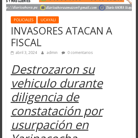
POLICIALES
UCAYALI
INVASORES ATACAN A
FISCAL
abril 3, 2024
admin
0 comentarios
Destrozaron su
vehiculo durante
diligencia de
constatación por
usurpación en