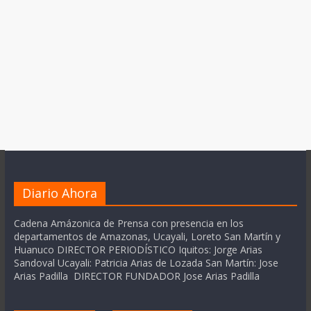
Diario Ahora
Cadena Amázonica de Prensa con presencia en los
departamentos de Amazonas, Ucayali, Loreto San Martín y
Huanuco DIRECTOR PERIODÍSTICO Iquitos: Jorge Arias
Sandoval Ucayali: Patricia Arias de Lozada San Martín: Jose
Arias Padilla DIRECTOR FUNDADOR Jose Arias Padilla