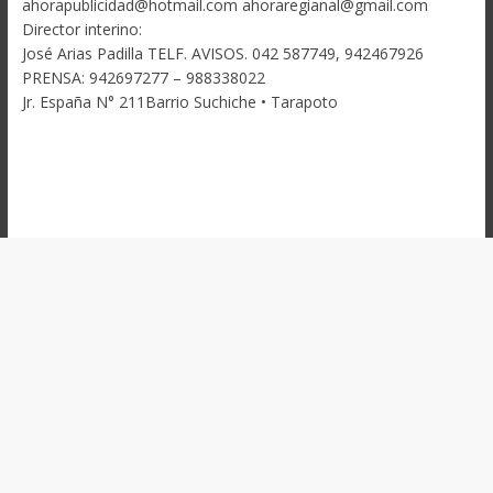
ahorapublicidad@hotmail.com ahoraregianal@gmail.com
Director interino:
José Arias Padilla TELF. AVISOS. 042 587749, 942467926
PRENSA: 942697277 – 988338022
Jr. España N° 211Barrio Suchiche • Tarapoto