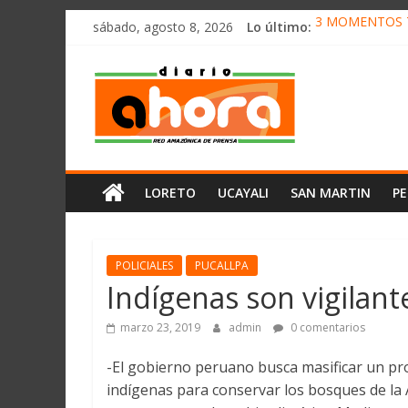
олимп казино
Saltar
sábado, agosto 8, 2026
Lo último:
3 MOMENTOS T
al
CONVOCAN A 
contenido
Diario
ELEGIRÁN LA 
DENUNCIAN IM
PRODUCCIÓN D
Ahora
Cadena
LORETO
UCAYALI
SAN MARTIN
P
Amazónica
de
Prensa
Noticias
POLICIALES
PUCALLPA
del
Indígenas son vigilant
Perú,
Mundo
marzo 23, 2019
admin
0 comentarios
,
-El gobierno peruano busca masificar un p
Ucayali,
indígenas para conservar los bosques de la
San