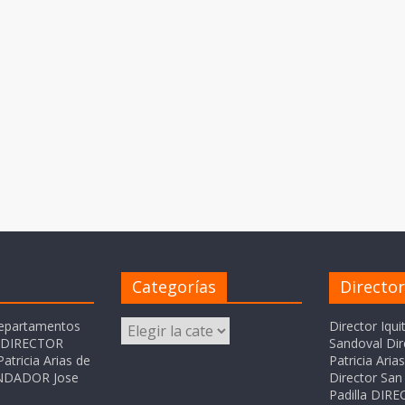
Categorías
Directo
Categorías
departamentos
Director Iqui
o DIRECTOR
Sandoval Dir
atricia Arias de
Patricia Ari
FUNDADOR Jose
Director San 
Padilla DI