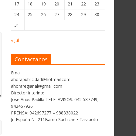
17
18
19
20
21
22
23
24
25
26
27
28
29
30
31
« Jul
Contactanos
Email:
ahorapublicidad@hotmail.com
ahoraregianal@gmail.com
Director interino:
José Arias Padilla TELF. AVISOS. 042 587749,
942467926
PRENSA: 942697277 – 988338022
Jr. España N° 211Barrio Suchiche • Tarapoto