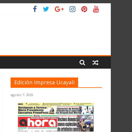
IO
Edición Impresa Ucayali
agosto 7, 2026