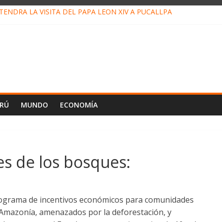
ENDRÁ LA VISITA DEL PAPA LEÓN XIV A PUCALLPA
CONCURSO DE MICRORELATOS BIBLIOTECUENTO 2026
NUEVA DIRECTIVA SUDUNU
PACTO DE ECONOMÍAS ILEGALES CONTRA PPII DE UCAYALI
E PETRÓLEO EN PERÚ SUPERÓ LOS 36 MIL BARRILES/DÍA EN JUL
ERÚ
MUNDO
ECONOMÍA
es de los bosques:
rograma de incentivos económicos para comunidades
 Amazonía, amenazados por la deforestación, y