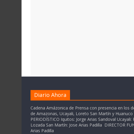
Diario Ahora
Cadena Amázonica de Prensa con presencia en los 
de Amazonas, Ucayali, Loreto San Martín y Huanuc
PERIODÍSTICO Iquitos: Jorge Arias Sandoval Ucayali: P
Lozada San Martín: Jose Arias Padilla DIRECTOR 
Arias Padilla