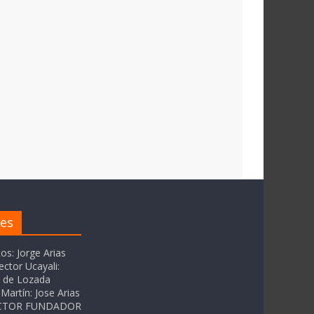
res
tos: Jorge Arias
ector Ucayali:
as de Lozada
Martín: Jose Arias
RECTOR FUNDADOR