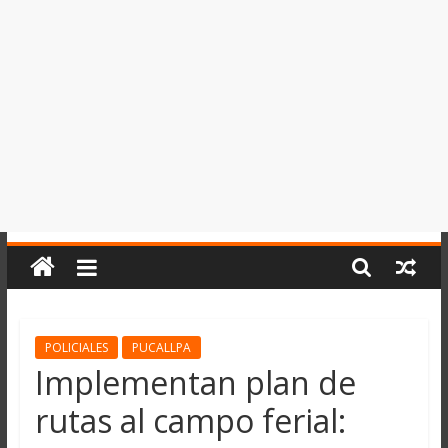
del
Perú,
Mundo
,
Ucayali,
San
Martín
y
Loreto
POLICIALES
PUCALLPA
Implementan plan de
rutas al campo ferial: