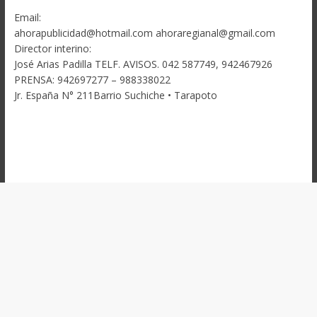
Email:
ahorapublicidad@hotmail.com ahoraregianal@gmail.com
Director interino:
José Arias Padilla TELF. AVISOS. 042 587749, 942467926
PRENSA: 942697277 – 988338022
Jr. España N° 211Barrio Suchiche • Tarapoto