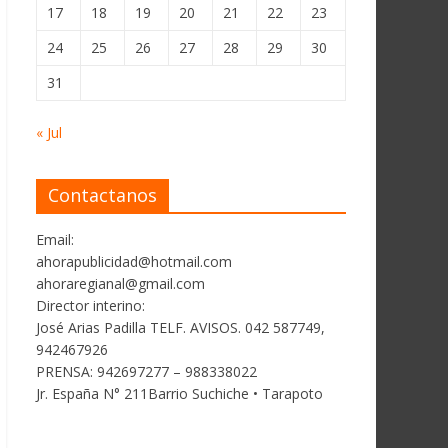
17
18
19
20
21
22
23
24
25
26
27
28
29
30
31
« Jul
Contactanos
Email:
ahorapublicidad@hotmail.com
ahoraregianal@gmail.com
Director interino:
José Arias Padilla TELF. AVISOS. 042 587749,
942467926
PRENSA: 942697277 – 988338022
Jr. España N° 211Barrio Suchiche • Tarapoto