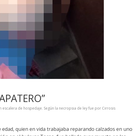
ZAPATERO”
n escalera de hospedaje. Según la necropsia de ley fue por Cirrosis
edad, quien en vida trabajaba reparando calzados en uno