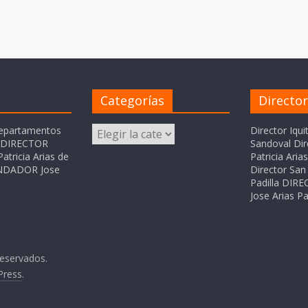
Categorías
Directo
Categorías
departamentos
Director Iqui
o DIRECTOR
Sandoval Dir
atricia Arias de
Patricia Ari
FUNDADOR Jose
Director San 
Padilla DI
Jose Arias Pa
reservados.
Press
.