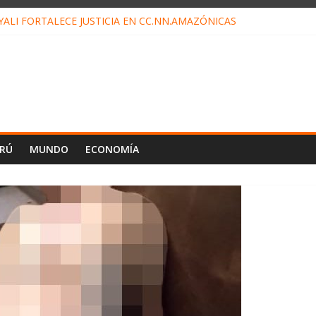
ALI FORTALECE JUSTICIA EN CC.NN.AMAZÓNICAS
LOJ INVISIBLE” BAJO TIERRA QUE CONTROLA TODA LA VIDA EN E
ALIAGA NO EXPLICA RENUNCIA DE LUIS RUBIO
ES EL ÚLTIMO DÍA PARA PAGOS DE RECIBOS
TAHUANIA IRREGULARIDADES EN COMPRA COMBUSTIBLE
ERÚ
MUNDO
ECONOMÍA