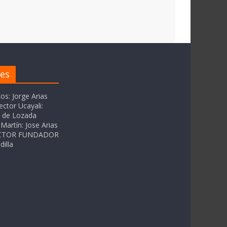
res
tos: Jorge Arias
ector Ucayali:
as de Lozada
Martín: Jose Arias
RECTOR FUNDADOR
dilla