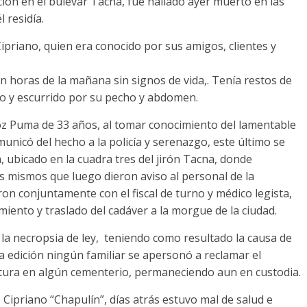
ación en el bulevar Tacna, fue hallado ayer muerto en las
 residía.
ipriano, quien era conocido por sus amigos, clientes y
n horas de la mañana sin signos de vida,. Tenía restos de
 y escurrido por su pecho y abdomen.
z Puma de 33 años, al tomar conocimiento del lamentable
unicó del hecho a la policía y serenazgo, este último se
, ubicado en la cuadra tres del jirón Tacna, donde
os mismos que luego dieron aviso al personal de la
on conjuntamente con el fiscal de turno y médico legista,
miento y traslado del cadáver a la morgue de la ciudad.
n la necropsia de ley, teniendo como resultado la causa de
ta edición ningún familiar se apersonó a reclamar el
ultura en algún cementerio, permaneciendo aun en custodia.
 Cipriano “Chapulín”, días atrás estuvo mal de salud e