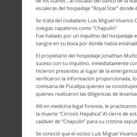
de los stands , al costado del banco de la N
escaleras del hospedaje “Royal Star” donde él
Se trata del ciudadano Luis Miguel Vivanco C
colegas zapateros como “Chapulín”.
Fue hallado por un inquilino del hospedaje e
sangre en su boca por donde había emanado
El propietario del hospedaje Jonathan Muño
suceso con su inquilino, inmediatamente com
hicieron presentes al lugar de la emergencia
verificaron la información proporcionada, l
comisaria de Pucallpa quienes se constituyer
quienes realizaron las diligencias de levanta
Allí en medicina legal forense, le practicaro
la muerte “Cirrosis Hepática”.Al cierre de es
cadáver de “Chapulín” para su cristina sep
Se conoció que el occiso Luis Miguel Vivanco