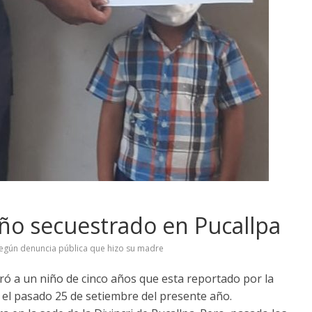
iño secuestrado en Pucallpa
egún denuncia pública que hizo su madre
ró a un niño de cinco años que esta reportado por la
 el pasado 25 de setiembre del presente año.