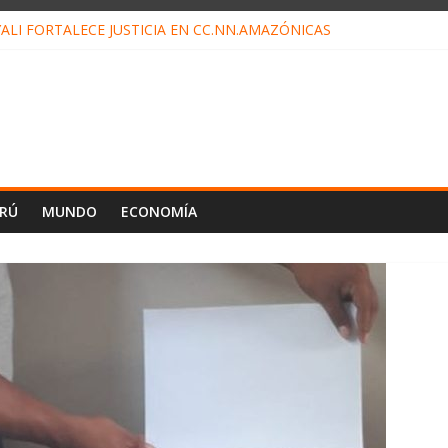
ALI FORTALECE JUSTICIA EN CC.NN.AMAZÓNICAS
LOJ INVISIBLE” BAJO TIERRA QUE CONTROLA TODA LA VIDA EN EL
ALIAGA NO EXPLICA RENUNCIA DE LUIS RUBIO
ES EL ÚLTIMO DÍA PARA PAGOS DE RECIBOS
TAHUANIA IRREGULARIDADES EN COMPRA COMBUSTIBLE
ERÚ
MUNDO
ECONOMÍA