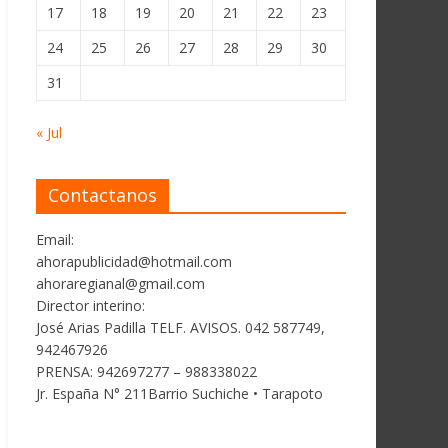
17
18
19
20
21
22
23
24
25
26
27
28
29
30
31
« Jul
Contactanos
Email:
ahorapublicidad@hotmail.com
ahoraregianal@gmail.com
Director interino:
José Arias Padilla TELF. AVISOS. 042 587749,
942467926
PRENSA: 942697277 – 988338022
Jr. España N° 211Barrio Suchiche • Tarapoto