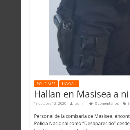
Martín
y
Loreto
POLICIALES
UCAYALI
Hallan en Masisea a n
octubre 12, 2020
admin
0 comentarios
S
Personal de la comisaria de Masisea, encont
Policía Nacional como “Desaparecido” desde