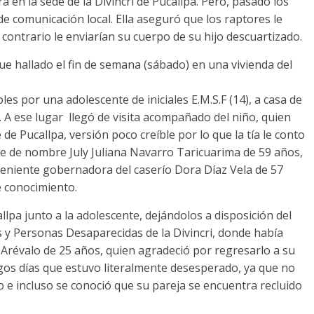
en la sede de la Divincri de Pucallpa. Pero, pasado los
e comunicación local. Ella aseguró que los raptores le
 contrario le enviarían su cuerpo de su hijo descuartizado.
ue hallado el fin de semana (sábado) en una vivienda del
es por una adolescente de iniciales E.M.S.F (14), a casa de
. A ese lugar llegó de visita acompañado del niño, quien
de Pucallpa, versión poco creíble por lo que la tía le conto
te de nombre July Juliana Navarro Taricuarima de 59 años,
 teniente gobernadora del caserío Dora Díaz Vela de 57
e conocimiento.
allpa junto a la adolescente, dejándolos a disposición del
s y Personas Desaparecidas de la Divincri, donde había
Arévalo de 25 años, quien agradeció por regresarlo a su
gos días que estuvo literalmente desesperado, ya que no
po e incluso se conoció que su pareja se encuentra recluido