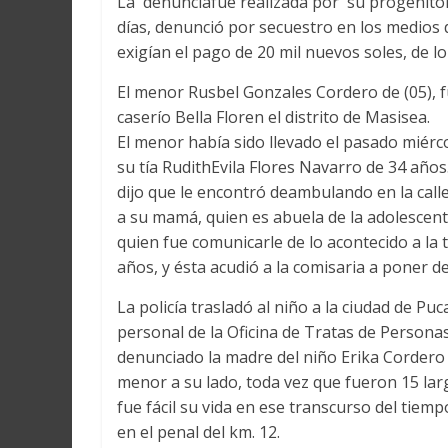
La denunciafue realizada por su progenitora 
días, denunció por secuestro en los medios d
exigían el pago de 20 mil nuevos soles, de lo
El menor Rusbel Gonzales Cordero de (05), f
caserío Bella Floren el distrito de Masisea.
El menor había sido llevado el pasado miércol
su tía RudithEvila Flores Navarro de 34 años
dijo que le encontró deambulando en la calle 
a su mamá, quien es abuela de la adolescen
quien fue comunicarle de lo acontecido a la
años, y ésta acudió a la comisaria a poner d
La policía trasladó al niño a la ciudad de Puc
personal de la Oficina de Tratas de Persona
denunciado la madre del niño Erika Cordero 
menor a su lado, toda vez que fueron 15 lar
fue fácil su vida en ese transcurso del tiem
en el penal del km. 12.