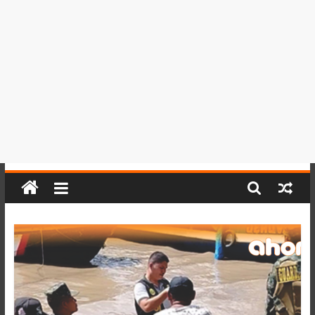
del
Perú,
Mundo
,
Ucayali,
San
Martín
y
Loreto