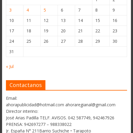
3
4
5
6
7
8
9
10
11
12
13
14
15
16
17
18
19
20
21
22
23
24
25
26
27
28
29
30
31
« Jul
Contactanos
Email:
ahorapublicidad@hotmail.com ahoraregianal@gmail.com
Director interino:
José Arias Padilla TELF. AVISOS. 042 587749, 942467926
PRENSA: 942697277 – 988338022
Jr. España N° 211Barrio Suchiche • Tarapoto