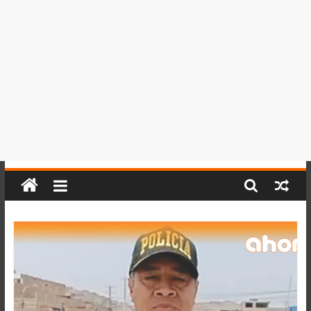
del
Perú,
Mundo
,
Ucayali,
San
Martín
y
Loreto