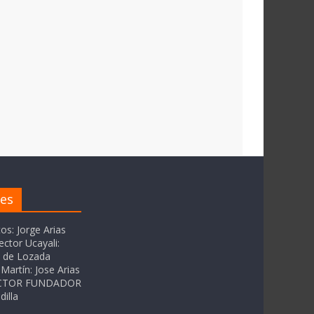
res
tos: Jorge Arias
ector Ucayali:
as de Lozada
Martín: Jose Arias
RECTOR FUNDADOR
dilla