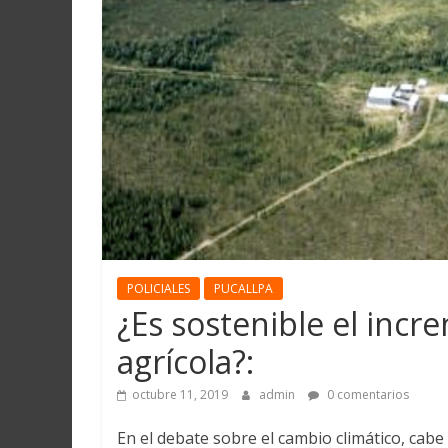
Martín
y
Loreto
POLICIALES
PUCALLPA
¿Es sostenible el inc
agrícola?:
octubre 11, 2019
admin
0 comentarios
En el debate sobre el cambio climático, cabe