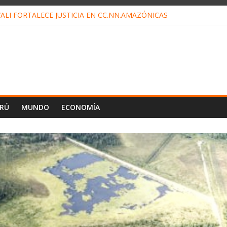
ALI FORTALECE JUSTICIA EN CC.NN.AMAZÓNICAS
LOJ INVISIBLE” BAJO TIERRA QUE CONTROLA TODA LA VIDA EN EL
ALIAGA NO EXPLICA RENUNCIA DE LUIS RUBIO
ES EL ÚLTIMO DÍA PARA PAGOS DE RECIBOS
TAHUANIA IRREGULARIDADES EN COMPRA COMBUSTIBLE
ERÚ
MUNDO
ECONOMÍA