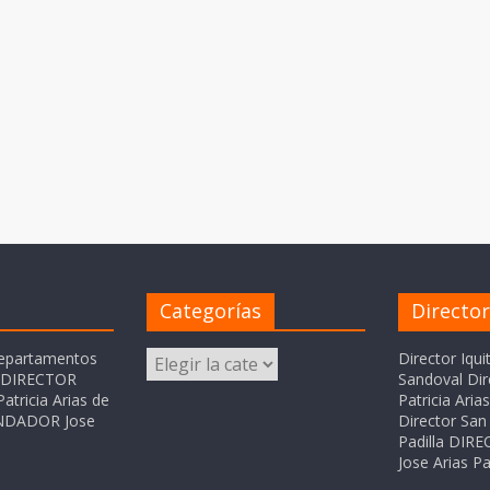
Categorías
Directo
Categorías
departamentos
Director Iqui
o DIRECTOR
Sandoval Dir
atricia Arias de
Patricia Ari
FUNDADOR Jose
Director San 
Padilla DI
Jose Arias Pa