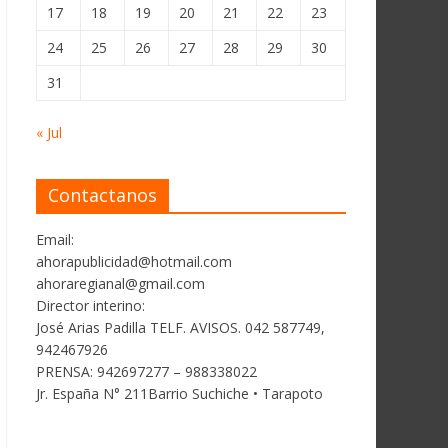
17
18
19
20
21
22
23
24
25
26
27
28
29
30
31
« Jul
Contactanos
Email:
ahorapublicidad@hotmail.com
ahoraregianal@gmail.com
Director interino:
José Arias Padilla TELF. AVISOS. 042 587749,
942467926
PRENSA: 942697277 – 988338022
Jr. España N° 211Barrio Suchiche • Tarapoto