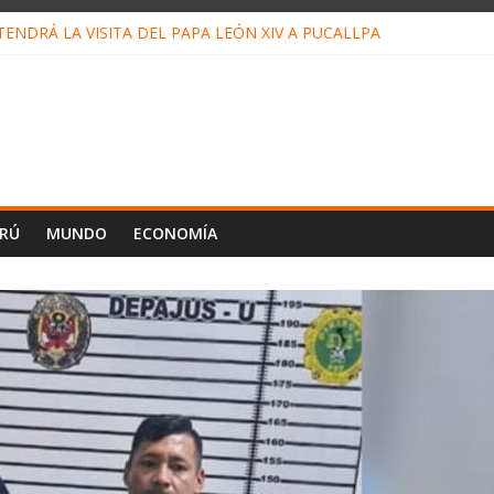
ENDRÁ LA VISITA DEL PAPA LEÓN XIV A PUCALLPA
ONCURSO DE MICRORELATOS BIBLIOTECUENTO 2026
NUEVA DIRECTIVA SUDUNU
PACTO DE ECONOMÍAS ILEGALES CONTRA PPII DE UCAYALI
 PETRÓLEO EN PERÚ SUPERÓ LOS 36 MIL BARRILES/DÍA EN JULI
ERÚ
MUNDO
ECONOMÍA