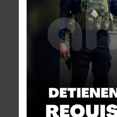
Martín
y
Loreto