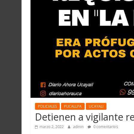
POLICIALES
PUCALLPA
UCAYALI
Detienen a vigilante re
marzo 2, 2022
admin
0 comentarios