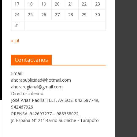
17
18
19
20
21
22
23
24
25
26
27
28
29
30
31
« Jul
Contactanos
Email:
ahorapublicidad@hotmail.com
ahoraregianal@gmail.com
Director interino:
José Arias Padilla TELF. AVISOS. 042 587749,
942467926
PRENSA: 942697277 – 988338022
Jr. España N° 211Barrio Suchiche • Tarapoto