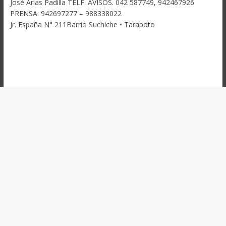
José Arias Padilla TELF. AVISOS. 042 587749, 942467926
PRENSA: 942697277 – 988338022
Jr. España N° 211Barrio Suchiche • Tarapoto