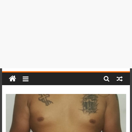
del
Perú,
Mundo
,
Ucayali,
San
Martín
y
Loreto