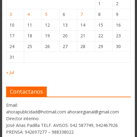
1
2
3
4
5
6
7
8
9
10
11
12
13
14
15
16
17
18
19
20
21
22
23
24
25
26
27
28
29
30
31
« Jul
Contactanos
Email:
ahorapublicidad@hotmail.com ahoraregianal@gmail.com
Director interino:
José Arias Padilla TELF. AVISOS. 042 587749, 942467926
PRENSA: 942697277 – 988338022