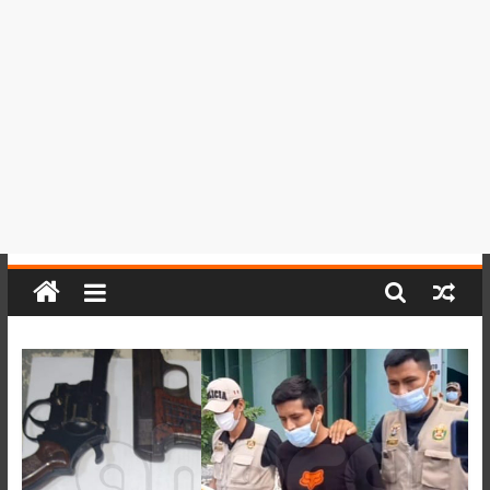
del
Perú,
Mundo
,
Ucayali,
San
Martín
y
Loreto