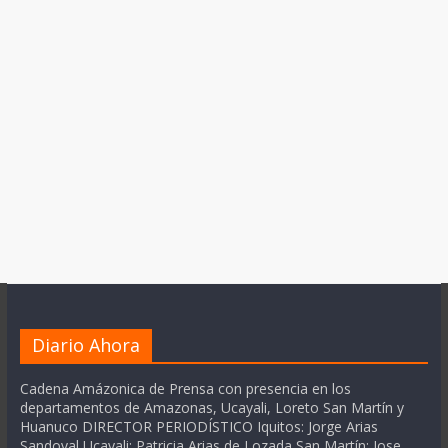
Diario Ahora
Cadena Amázonica de Prensa con presencia en los
departamentos de Amazonas, Ucayali, Loreto San Martín y
Huanuco DIRECTOR PERIODÍSTICO Iquitos: Jorge Arias
Sandoval Ucayali: Patricia Arias de Lozada San Martín: Jose