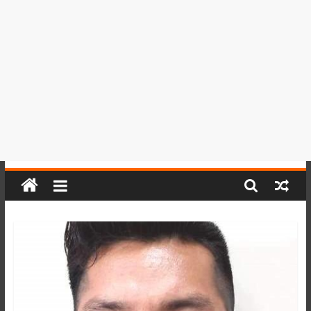
del
Perú,
Mundo
,
Ucayali,
San
Martín
y
Loreto