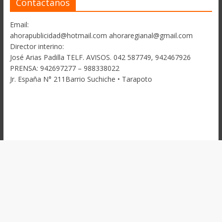
Contactanos
Email:
ahorapublicidad@hotmail.com ahoraregianal@gmail.com
Director interino:
José Arias Padilla TELF. AVISOS. 042 587749, 942467926
PRENSA: 942697277 – 988338022
Jr. España N° 211Barrio Suchiche • Tarapoto