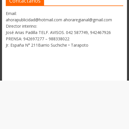
Contactanos
Email:
ahorapublicidad@hotmail.com ahoraregianal@gmail.com
Director interino:
José Arias Padilla TELF. AVISOS. 042 587749, 942467926
PRENSA: 942697277 – 988338022
Jr. España N° 211Barrio Suchiche • Tarapoto