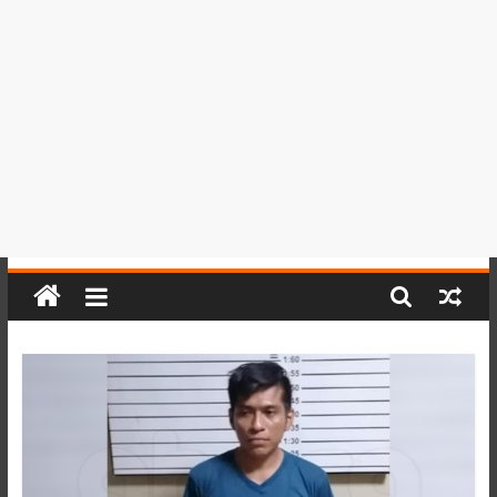
del
Perú,
Mundo
,
Ucayali,
San
Martín
y
Loreto