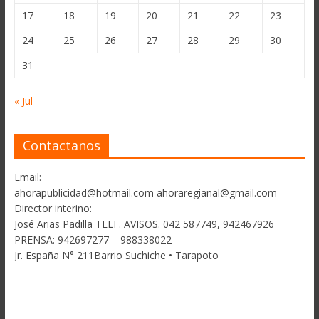
17
18
19
20
21
22
23
24
25
26
27
28
29
30
31
« Jul
Contactanos
Email:
ahorapublicidad@hotmail.com ahoraregianal@gmail.com
Director interino:
José Arias Padilla TELF. AVISOS. 042 587749, 942467926
PRENSA: 942697277 – 988338022
Jr. España N° 211Barrio Suchiche • Tarapoto