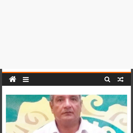
del
Perú,
Mundo
,
Ucayali,
San
Martín
y
Loreto