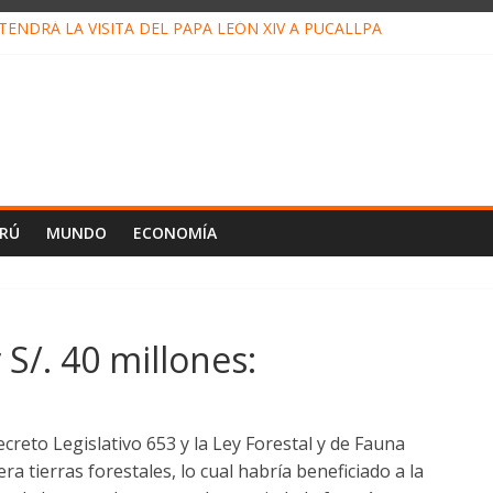
ENDRÁ LA VISITA DEL PAPA LEÓN XIV A PUCALLPA
CONCURSO DE MICRORELATOS BIBLIOTECUENTO 2026
NUEVA DIRECTIVA SUDUNU
PACTO DE ECONOMÍAS ILEGALES CONTRA PPII DE UCAYALI
E PETRÓLEO EN PERÚ SUPERÓ LOS 36 MIL BARRILES/DÍA EN JUL
ERÚ
MUNDO
ECONOMÍA
 S/. 40 millones:
creto Legislativo 653 y la Ley Forestal y de Fauna
ra tierras forestales, lo cual habría beneficiado a la