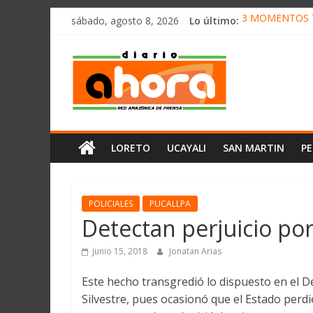
олимп казино
Saltar
sábado, agosto 8, 2026
Lo último:
3 MOMENTOS T
al
CONVOCAN A 
contenido
Diario
ELEGIRÁN LA 
DENUNCIAN IM
PRODUCCIÓN D
Ahora
Cadena
LORETO
UCAYALI
SAN MARTIN
P
Amazónica
de
Prensa
Noticias
POLICIALES
PUCALLPA
del
Detectan perjuicio por
Perú,
Mundo
junio 15, 2018
Jonatan Arias
,
Este hecho transgredió lo dispuesto en el De
Ucayali,
Silvestre, pues ocasionó que el Estado perdie
San