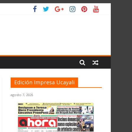
IO
Edición Impresa Ucayali
agosto 7, 2026