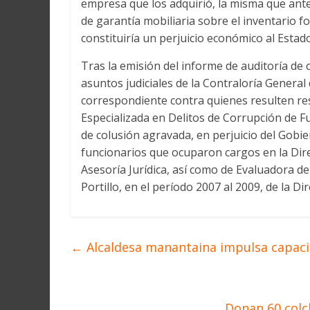
empresa que los adquirió, la misma que ante
Martín
y
de garantía mobiliaria sobre el inventario f
Loreto
constituiría un perjuicio económico al Estado
Tras la emisión del informe de auditoría de
asuntos judiciales de la Contraloría General 
correspondiente contra quienes resulten res
Especializada en Delitos de Corrupción de Fu
de colusión agravada, en perjuicio del Gobie
funcionarios que ocuparon cargos en la Direc
Asesoría Jurídica, así como de Evaluadora d
Portillo, en el período 2007 al 2009, de la D
←
Alcaldesa manantaina impulsa capacit
Donan 60 colc