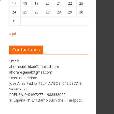
17
18
19
20
21
22
23
24
25
26
27
28
29
30
31
« Jul
Contactanos
Email:
ahorapublicidad@hotmail.com
ahoraregianal@gmail.com
Director interino:
José Arias Padilla TELF. AVISOS. 042 587749,
942467926
PRENSA: 942697277 – 988338022
Jr. España N° 211Barrio Suchiche • Tarapoto