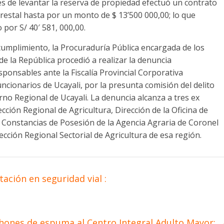
s de levantar la reserva de propiedad efectuó un contrato
orestal hasta por un monto de $ 13’500 000,00; lo que
 por S/ 40′ 581, 000,00.
 cumplimiento, la Procuraduría Pública encargada de los
de la República procedió a realizar la denuncia
ponsables ante la Fiscalía Provincial Corporativa
ncionarios de Ucayali, por la presunta comisión del delito
rno Regional de Ucayali. La denuncia alcanza a tres ex
ción Regional de Agricultura, Dirección de la Oficina de
e Constancias de Posesión de la Agencia Agraria de Coronel
irección Regional Sectorial de Agricultura de esa región.
ación en seguridad vial :
hones de espuma al Centro Integral Adulto Mayor: