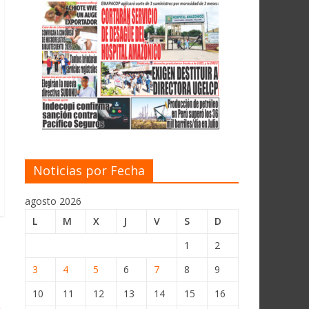
Noticias por Fecha
agosto 2026
L
M
X
J
V
S
D
1
2
3
4
5
6
7
8
9
10
11
12
13
14
15
16
→