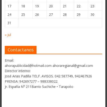
17
18
19
20
21
22
23
24
25
26
27
28
29
30
31
« Jul
Contactanos
Email:
ahorapublicidad@hotmail.com ahoraregianal@gmail.com
Director interino:
José Arias Padilla TELF. AVISOS. 042 587749, 942467926
PRENSA: 942697277 – 988338022
Jr. España N° 211Barrio Suchiche • Tarapoto