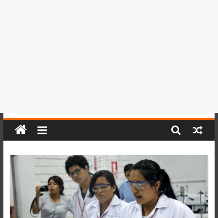
del
Perú,
Mundo
,
Ucayali,
San
Martín
y
Loreto