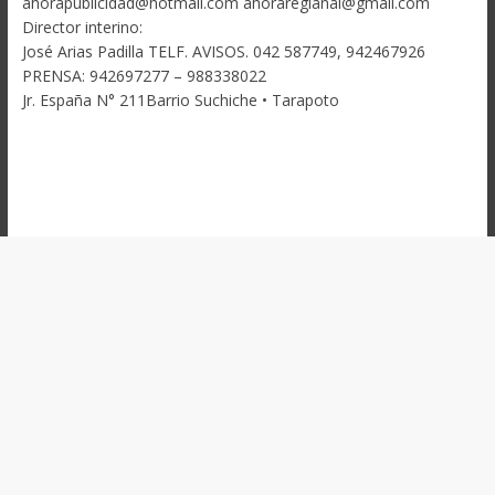
ahorapublicidad@hotmail.com ahoraregianal@gmail.com
Director interino:
José Arias Padilla TELF. AVISOS. 042 587749, 942467926
PRENSA: 942697277 – 988338022
Jr. España N° 211Barrio Suchiche • Tarapoto