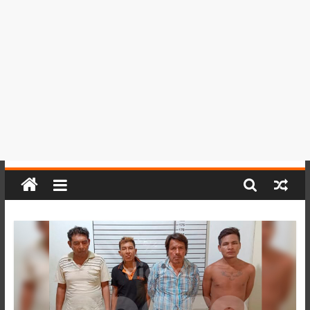
del
Perú,
Mundo
,
Ucayali,
San
Martín
y
Loreto