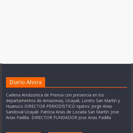
Diario Ahora
Cadena Amázonica de Prensa con presencia en los
departamentos de Amazonas, Ucayali, Loreto San Martín y
Huanuco DIRECTOR PERIODÍSTICO Iquitos: Jorge Arias
Sandoval Ucayali: Patricia Arias de Lozada San Martín: Jose
Arias Padilla DIRECTOR FUNDADOR Jose Arias Padilla