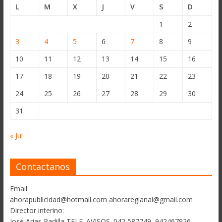
L
M
X
J
V
S
D
1
2
3
4
5
6
7
8
9
10
11
12
13
14
15
16
17
18
19
20
21
22
23
24
25
26
27
28
29
30
31
« Jul
Contactanos
Email:
ahorapublicidad@hotmail.com ahoraregianal@gmail.com
Director interino:
José Arias Padilla TELF. AVISOS. 042 587749, 942467926