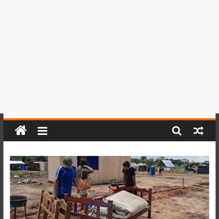
del
Perú,
Mundo
,
Ucayali,
San
Martín
y
Loreto