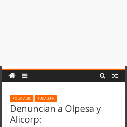
del
Perú,
Mundo
,
Ucayali,
San
Martín
y
Loreto
POLICIALES
PUCALLPA
Denuncian a Olpesa y
Alicorp: