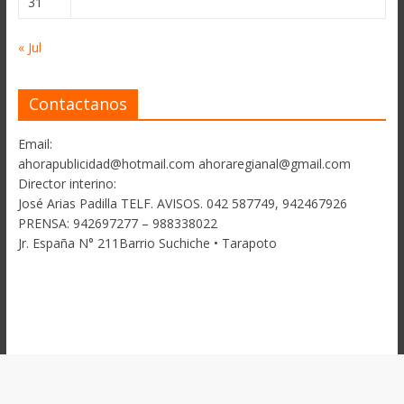
31
« Jul
Contactanos
Email:
ahorapublicidad@hotmail.com ahoraregianal@gmail.com
Director interino:
José Arias Padilla TELF. AVISOS. 042 587749, 942467926
PRENSA: 942697277 – 988338022
Jr. España N° 211Barrio Suchiche • Tarapoto