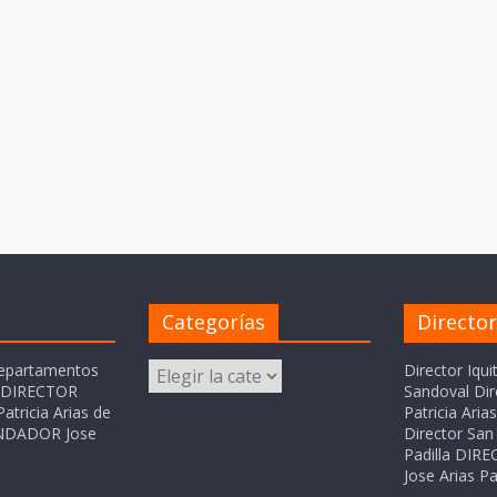
Categorías
Directo
Categorías
departamentos
Director Iqui
o DIRECTOR
Sandoval Dir
atricia Arias de
Patricia Ari
FUNDADOR Jose
Director San 
Padilla DI
Jose Arias Pa