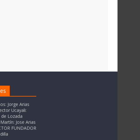
res
tos: Jorge Arias
ector Ucayali:
as de Lozada
Martín: Jose Arias
RECTOR FUNDADOR
dilla