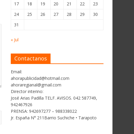
17
18
19
20
21
22
23
24
25
26
27
28
29
30
31
« Jul
Contactanos
Email:
ahorapublicidad@hotmail.com
ahoraregianal@gmail.com
Director interino:
José Arias Padilla TELF. AVISOS. 042 587749,
942467926
PRENSA: 942697277 – 988338022
Jr. España N° 211Barrio Suchiche • Tarapoto