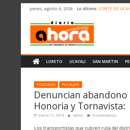
олимп казино
Saltar
jueves, agosto 6, 2026
Lo último:
CORTE DE UCAY
al
HALLAN UN “RE
contenido
Diario
RAFAEL LÓPEZ 
05 DE AGOSTO 
DETECTAN EN 
Ahora
Cadena
LORETO
UCAYALI
SAN MARTIN
P
Amazónica
de
Prensa
Noticias
POLICIALES
PUCALLPA
del
Denuncian abandono 
Perú,
Honoria y Tornavista:
Mundo
,
marzo 11, 2019
admin
0 comentarios
Ucayali,
San
Los transportistas que cubren ruta del dist