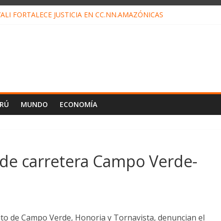
ALI FORTALECE JUSTICIA EN CC.NN.AMAZÓNICAS
LOJ INVISIBLE” BAJO TIERRA QUE CONTROLA TODA LA VIDA EN EL
ALIAGA NO EXPLICA RENUNCIA DE LUIS RUBIO
ES EL ÚLTIMO DÍA PARA PAGOS DE RECIBOS
TAHUANIA IRREGULARIDADES EN COMPRA COMBUSTIBLE
ERÚ
MUNDO
ECONOMÍA
de carretera Campo Verde-
rito de Campo Verde, Honoria y Tornavista, denuncian el